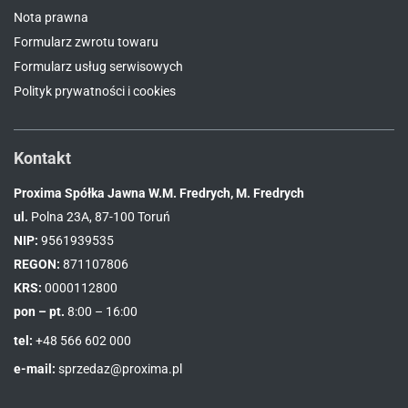
Nota prawna
Formularz zwrotu towaru
Formularz usług serwisowych
Polityk prywatności i cookies
Kontakt
Proxima Spółka Jawna W.M. Fredrych, M. Fredrych
ul.
Polna 23A, 87-100 Toruń
NIP:
9561939535
REGON:
871107806
KRS:
0000112800
pon – pt.
8:00 – 16:00
tel:
+48 566 602 000
e-mail:
sprzedaz@proxima.pl