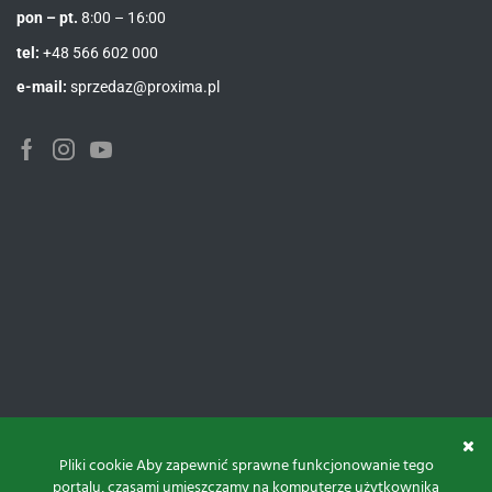
pon – pt.
8:00 – 16:00
tel:
+48 566 602 000
e-mail:
sprzedaz@proxima.pl
Facebook
Instagram
Youtube
Pliki cookie Aby zapewnić sprawne funkcjonowanie tego
portalu, czasami umieszczamy na komputerze użytkownika