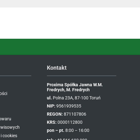
Kontakt
Proxima Spółka Jawna W.M.
Fredrych, M. Fredrych
ości
ul.
Polna 23A, 87-100 Toruń
NIP:
9561939535
REGON:
871107806
towaru
KRS:
0000112800
erwisowych
pon – pt.
8:00 – 16:00
i cookies