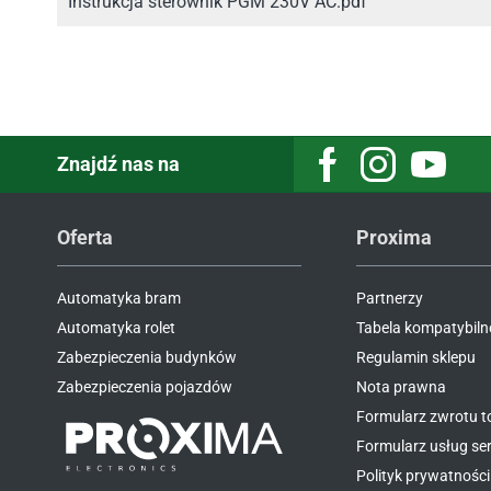
Instrukcja sterownik PGM 230V AC.pdf
Znajdź nas na
Facebook
Instagram
Youtube
Oferta
Proxima
Automatyka bram
Partnerzy
Automatyka rolet
Tabela kompatybiln
Zabezpieczenia budynków
Regulamin sklepu
Zabezpieczenia pojazdów
Nota prawna
Formularz zwrotu 
Formularz usług s
Polityk prywatności 