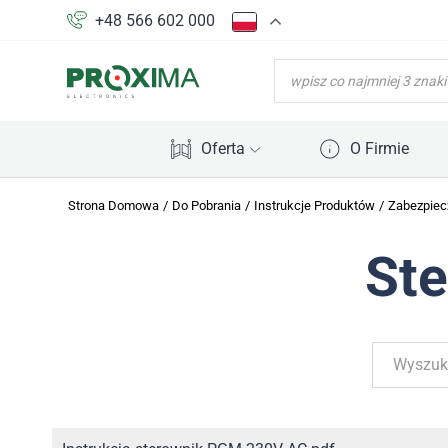
+48 566 602 000
WYSZUKIWARKA
PRODUKTÓW
Oferta
O Firmie
Strona Domowa
/
Do Pobrania
/
Instrukcje Produktów
/
Zabezpiec
St