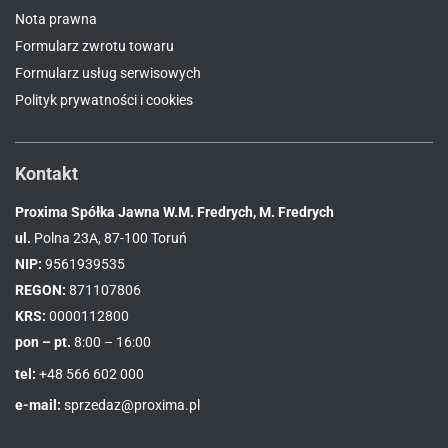
Nota prawna
Formularz zwrotu towaru
Formularz usług serwisowych
Polityk prywatności i cookies
Kontakt
Proxima Spółka Jawna W.M. Fredrych, M. Fredrych
ul.
Polna 23A, 87-100 Toruń
NIP:
9561939535
REGON:
871107806
KRS:
0000112800
pon – pt.
8:00 – 16:00
tel:
+48 566 602 000
e-mail:
sprzedaz@proxima.pl