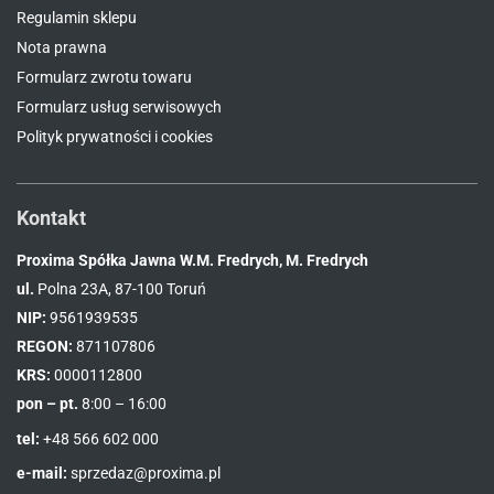
Regulamin sklepu
Nota prawna
Formularz zwrotu towaru
Formularz usług serwisowych
Polityk prywatności i cookies
Kontakt
Proxima Spółka Jawna W.M. Fredrych, M. Fredrych
ul.
Polna 23A, 87-100 Toruń
NIP:
9561939535
REGON:
871107806
KRS:
0000112800
pon – pt.
8:00 – 16:00
tel:
+48 566 602 000
e-mail:
sprzedaz@proxima.pl