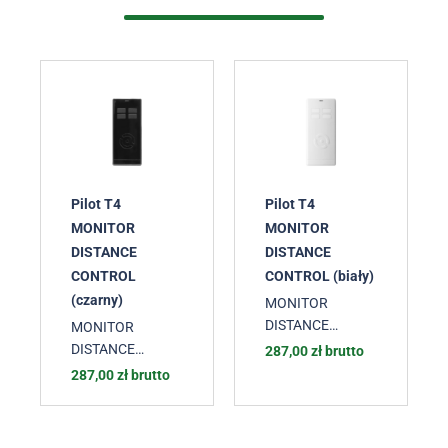
Pilot T4
Pilot T4
MONITOR
MONITOR
DISTANCE
DISTANCE
CONTROL
CONTROL (biały)
(czarny)
MONITOR
DISTANCE
MONITOR
CONTROL
,
DISTANCE
287,00
zł
brutto
Sterowanie
CONTROL
,
287,00
zł
brutto
radiowe
Sterowanie
radiowe