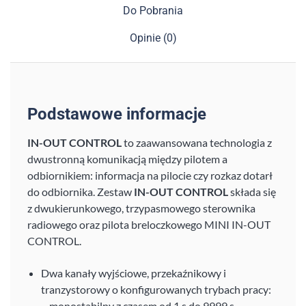
Do Pobrania
Opinie (0)
Podstawowe informacje
IN-OUT CONTROL
to zaawansowana technologia z
dwustronną komunikacją między pilotem a
odbiornikiem: informacja na pilocie czy rozkaz dotarł
do odbiornika. Zestaw
IN-OUT CONTROL
składa się
z dwukierunkowego, trzypasmowego sterownika
radiowego oraz pilota breloczkowego MINI IN-OUT
CONTROL.
Dwa kanały wyjściowe, przekaźnikowy i
tranzystorowy o konfigurowanych trybach pracy:
– monostabilny z czasem od 1 s do 9999 s,