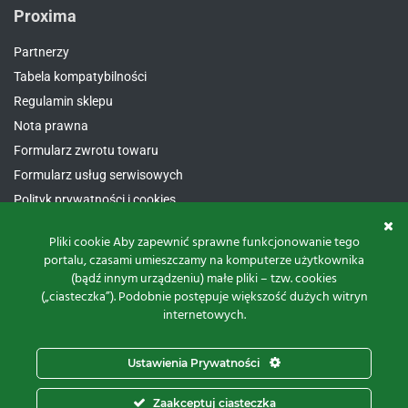
Proxima
Partnerzy
Tabela kompatybilności
Regulamin sklepu
Nota prawna
Formularz zwrotu towaru
Formularz usług serwisowych
Polityk prywatności i cookies
Pliki cookie Aby zapewnić sprawne funkcjonowanie tego
portalu, czasami umieszczamy na komputerze użytkownika
Kontakt
(bądź innym urządzeniu) małe pliki – tzw. cookies
(„ciasteczka”). Podobnie postępuje większość dużych witryn
Proxima Spółka Jawna W.M. Fredrych, M. Fredrych
internetowych.
ul.
Polna 23A, 87-100 Toruń
NIP:
9561939535
Ustawienia Prywatności
REGON:
871107806
KRS:
0000112800
Zaakceptuj ciasteczka