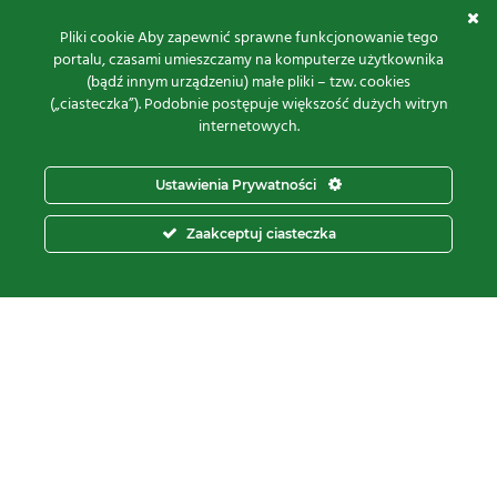
Pliki cookie Aby zapewnić sprawne funkcjonowanie tego
Kontakt
portalu, czasami umieszczamy na komputerze użytkownika
(bądź innym urządzeniu) małe pliki – tzw. cookies
Proxima Spółka Jawna W.M. Fredrych, M. Fredrych
(„ciasteczka”). Podobnie postępuje większość dużych witryn
ul.
Polna 23A, 87-100 Toruń
internetowych.
NIP:
9561939535
REGON:
871107806
Ustawienia Prywatności
KRS:
0000112800
pon – pt.
8:00 – 16:00
Zaakceptuj ciasteczka
tel:
+48 566 602 000
e-mail:
sprzedaz@proxima.pl