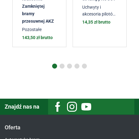
Zamkniętej
Uchwyty i
bramy
akcesoria pilotów
i lamp
,
Lampy
przesuwnej AKZ
14,35
zł
brutto
sygnalizacyjne
Pozostałe
143,50
zł
brutto
Znajdź nas na
Oferta