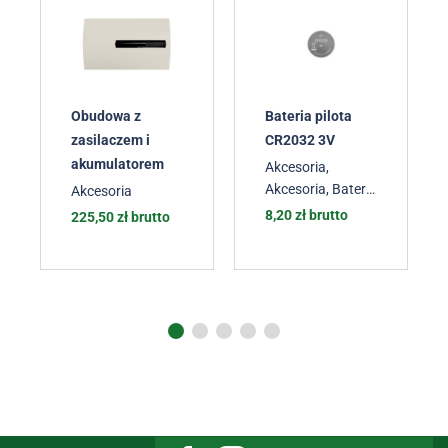
Obudowa z
Bateria pilota
zasilaczem i
CR2032 3V
akumulatorem
Akcesoria
,
Akcesoria
,
Baterie
Akcesoria
do pilotów
8,20
zł
brutto
225,50
zł
brutto
bramowych
,
Akcesoria
,
Akcesoria
,
Akcesoria