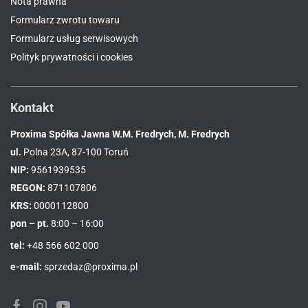
Nota prawna
Formularz zwrotu towaru
Formularz usług serwisowych
Polityk prywatności i cookies
Kontakt
Proxima Spółka Jawna W.M. Fredrych, M. Fredrych
ul.
Polna 23A, 87-100 Toruń
NIP:
9561939535
REGON:
871107806
KRS:
0000112800
pon – pt.
8:00 – 16:00
tel:
+48 566 602 000
e-mail:
sprzedaz@proxima.pl