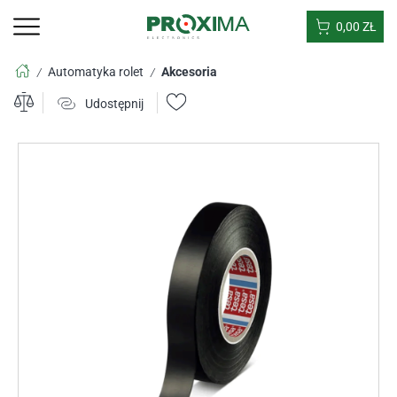
0,00
ZŁ
Automatyka rolet
Akcesoria
/
/
Udostępnij