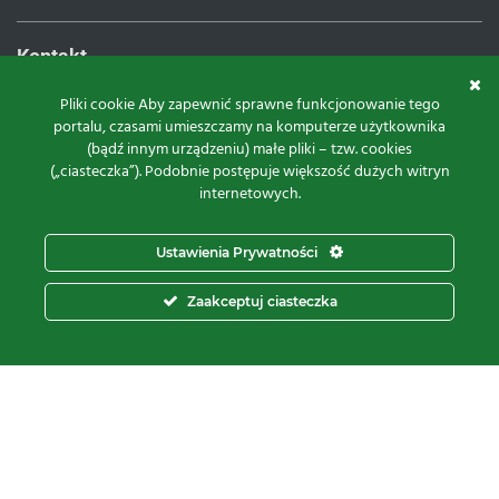
Kontakt
Proxima Spółka Jawna W.M. Fredrych, M. Fredrych
Pliki cookie Aby zapewnić sprawne funkcjonowanie tego
portalu, czasami umieszczamy na komputerze użytkownika
ul.
Polna 23A, 87-100 Toruń
(bądź innym urządzeniu) małe pliki – tzw. cookies
NIP:
9561939535
(„ciasteczka”). Podobnie postępuje większość dużych witryn
REGON:
871107806
internetowych.
KRS:
0000112800
pon – pt.
8:00 – 16:00
Ustawienia Prywatności
tel:
+48 566 602 000
Zaakceptuj ciasteczka
e-mail:
sprzedaz@proxima.pl