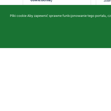
Ster
zew
Sterowniki/odbiorniki
zewnętrzne
tto
215
Pliki cookie Aby zapewnić sprawne funkcjonowanie tego portalu, cz
235,75
zł
brutto
Znajdź nas na
Oferta
Proxima