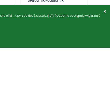
Sterowniki/odbiorniki
Stero
zewnętrzne
zewnę
to
205,00
zł
-
266,50
zł
brutto
205,
 pliki – tzw. cookies („ciasteczka”). Podobnie postępuje większość