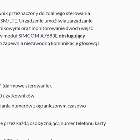
nik przeznaczony do zdalnego sterowania
GSM/LTE. Urządzenie umożliwia zarządzanie
źnikowymi oraz monitorowanie dwóch wejść
st w moduł SIMCOM A7683E
obsługujący
co zapewnia niezawodną komunikację głosową i
P (darmowe sterowanie).
00 użytkowników.
dania numerów z ograniczonym czasowo
e przez każdą osobę znającą numer telefonu karty