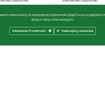
owniki/odbiorniki
Sterowniki/odbiorniki
nętrzne
zewnętrzne
,25
zł
-
379,25
zł
brutto
184,50
zł
-
328,00
zł
brut
asami umieszczamy na komputerze użytkownika (bądź innym urządzeniu) małe
dużych witryn internetowych.
Ustawienia Prywatności
Zaakceptuj ciasteczka
Kontakt