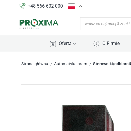
+48 566 602 000
Oferta
O Firmie
Strona główna
Automatyka bram
Sterowniki/odbiorni
/
/