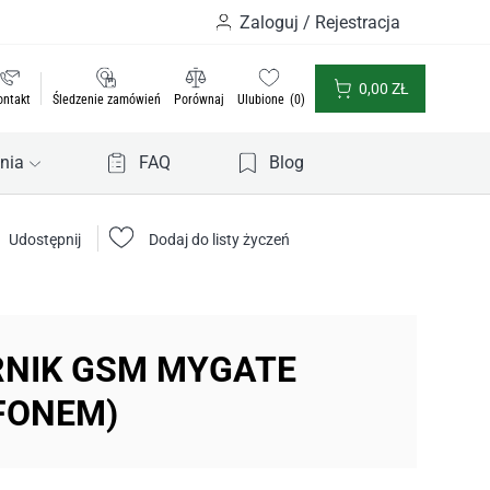
Zaloguj / Rejestracja
0,00
ZŁ
ontakt
Śledzenie zamówień
Porównaj
Ulubione
0
nia
FAQ
Blog
Udostępnij
Dodaj do listy życzeń
RNIK GSM MYGATE
FONEM)