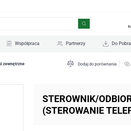
K
Współpraca
Partnerzy
Do Pobra
ki zewnętrzne
Dodaj do porównania
STEROWNIK/ODBIO
(STEROWANIE TELE