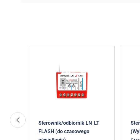
a
Sterownik/odbiornik LN_LT
Ste
FLASH (do czasowego
(Wy
oświetlenia)