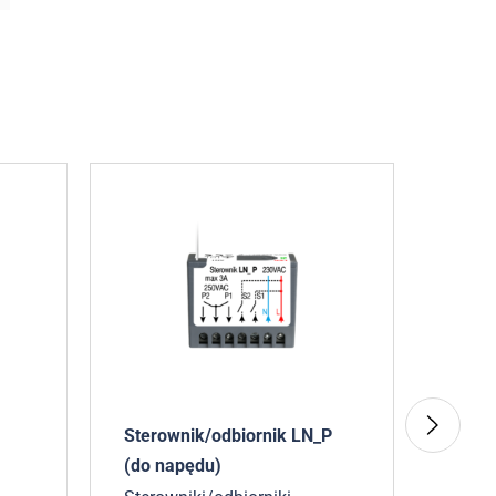
1
Sterownik/odbiornik LN_P
Klaw
(do napędu)
Słup