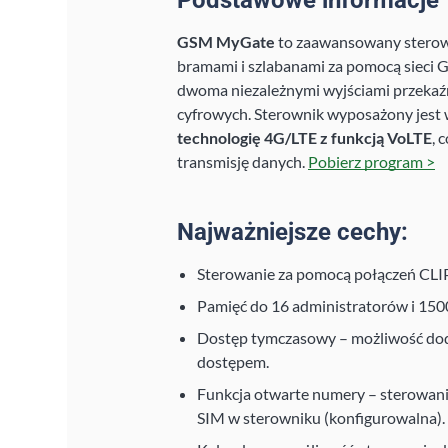
Podstawowe informacje
GSM MyGate
to zaawansowany sterow
bramami i szlabanami za pomocą sieci 
dwoma niezależnymi wyjściami przeka
cyfrowych. Sterownik wyposażony je
technologię 4G/LTE z funkcją VoLTE
, 
transmisję danych.
Pobierz program >
Najważniejsze cechy:
Sterowanie za pomocą połączeń CLI
Pamięć do 16 administratorów i 15
Dostęp tymczasowy – możliwość do
dostępem.
Funkcja otwarte numery – sterowani
SIM w sterowniku (konfigurowalna).