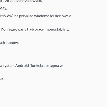
o 128 zdarzeń czasowych.
SMS.
SMS-ów” na przykład wiadomości sieciowe o
Konfigurowany tryb pracy (monostabilny,
ych stanów.
na system Android (funkcja dostępna w
ia.