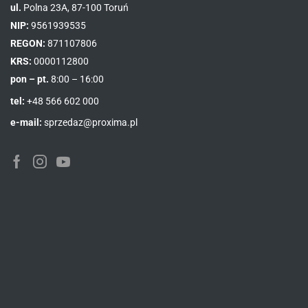
ul.
Polna 23A, 87-100 Toruń
NIP:
9561939535
REGON:
871107806
KRS:
0000112800
pon – pt.
8:00 – 16:00
tel:
+48 566 602 000
e-mail:
sprzedaz@proxima.pl