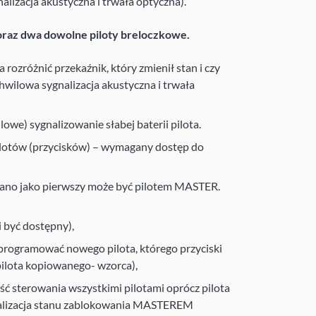
lizacja akustyczna i trwała optyczna).
 oraz dwa dowolne piloty breloczkowe.
 rozróżnić przekaźnik, który zmienił stan i czy
hwilowa sygnalizacja akustyczna i trwała
lowe) sygnalizowanie słabej baterii pilota.
otów (przycisków) – wymagany dostęp do
wano jako pierwszy może być pilotem MASTER.
 być dostępny),
oprogramować nowego pilota, którego przyciski
 pilota kopiowanego- wzorca),
 sterowania wszystkimi pilotami oprócz pilota
alizacja stanu zablokowania MASTEREM