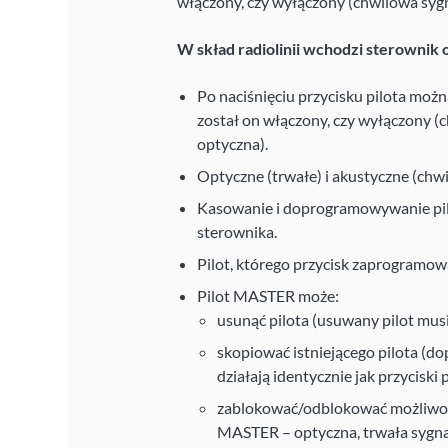
włączony, czy wyłączony (chwilowa sygna
W skład radiolinii wchodzi sterownik
Po naciśnięciu przycisku pilota można
został on włączony, czy wyłączony (c
optyczna).
Optyczne (trwałe) i akustyczne (chwi
Kasowanie i doprogramowywanie pil
sterownika.
Pilot, którego przycisk zaprogramo
Pilot MASTER może:
usunąć pilota (usuwany pilot musi
skopiować istniejącego pilota (d
działają identycznie jak przyciski
zablokować/odblokować możliwość
MASTER – optyczna, trwała sygn