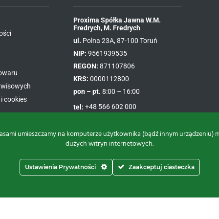
Proxima Spółka Jawna W.M.
Fredrych, M. Fredrych
ości
ul.
Polna 23A, 87-100 Toruń
NIP:
9561939535
REGON:
871107806
towaru
KRS:
0000112800
erwisowych
pon – pt.
8:00 – 16:00
i cookies
tel:
+48 566 602 000
e-mail:
sprzedaz@proxima.pl
asami umieszczamy na komputerze użytkownika (bądź innym urządzeniu) małe
dużych witryn internetowych.
Ustawienia Prywatności
Zaakceptuj ciasteczka
Do góry