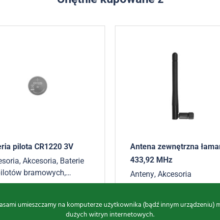
ria pilota CR1220 3V
Antena zewnętrzna łama
433,92 MHz
esoria
,
Akcesoria
,
Baterie
pilotów bramowych
,
Anteny
,
Akcesoria
esoria
,
Akcesoria
,
0
zł
brutto
77,90
zł
brutto
esoria
asami umieszczamy na komputerze użytkownika (bądź innym urządzeniu) małe
dużych witryn internetowych.