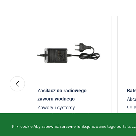
i
Zasilacz do radiowego
Bate
zaworu wodnego
Akc
do 
Zawory i systemy
Akc
antyzalaniowe
,
Akcesoria
8,2
Akc
174,67
zł
brutto
Pliki cookie Aby zapewnić sprawne funkcjonowanie tego portalu, cz