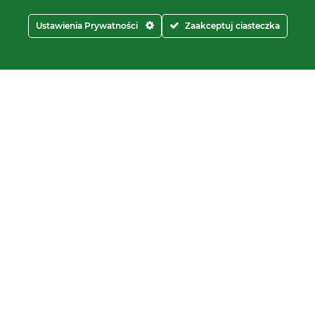
Ustawienia Prywatności
Zaakceptuj ciasteczka
Kontakt
Proxima Spółka Jawna W.M.
Fredrych, M. Fredrych
ości
ul.
Polna 23A, 87-100 Toruń
NIP:
9561939535