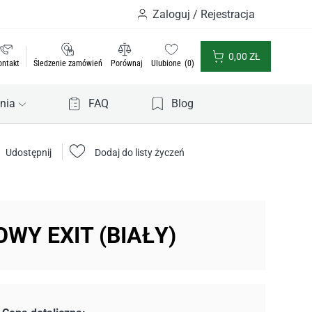
Zaloguj / Rejestracja
0,00
ZŁ
ontakt
Śledzenie zamówień
Porównaj
Ulubione
0
nia
FAQ
Blog
Udostępnij
Dodaj do listy życzeń
OWY EXIT (BIAŁY)