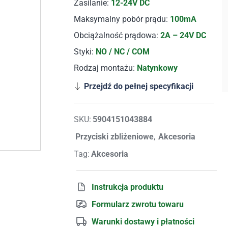
Zasilanie:
12-24V DC
Maksymalny pobór prądu:
100mA
Obciążalność prądowa:
2A – 24V DC
Styki:
NO / NC / COM
Rodzaj montażu:
Natynkowy
Przejdź do pełnej specyfikacji
SKU:
5904151043884
Przyciski zbliżeniowe
,
Akcesoria
Tag:
Akcesoria
Instrukcja produktu
Formularz zwrotu towaru
Warunki dostawy i płatności