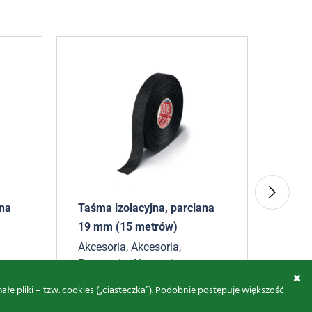
na
Taśma izolacyjna, parciana
Obudo
19 mm (15 metrów)
akum
Akcesoria
,
Akcesoria
,
Akces
Pozostałe
,
Akcesoria
,
225,
Akcesoria
,
Akcesoria
16,40
zł
brutto
 pliki – tzw. cookies („ciasteczka”). Podobnie postępuje większość