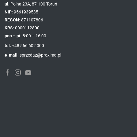
ul.
Polna 23A, 87-100 Toruń
NIP:
9561939535
REGON:
871107806
KRS:
0000112800
pon – pt.
8:00 – 16:00
tel:
+48 566 602 000
e-mail:
sprzedaz@proxima.pl