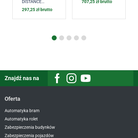
radiowe
DISTANCE
707,25
zł
brutto
CONTROL
,
297,25
zł
brutto
Sterowanie
radiowe
Znajdź nas na
Oferta
Automatyka bram
Automatyka rolet
Zabezpieczenia budynków
Zabezpieczenia pojazdów