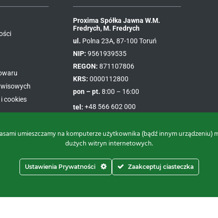
Proxima Spółka Jawna W.M.
Fredrych, M. Fredrych
ości
ul.
Polna 23A, 87-100 Toruń
NIP:
9561939535
REGON:
871107806
towaru
KRS:
0000112800
erwisowych
pon – pt.
8:00 – 16:00
i cookies
tel:
+48 566 602 000
e-mail:
sprzedaz@proxima.pl
asami umieszczamy na komputerze użytkownika (bądź innym urządzeniu) małe
dużych witryn internetowych.
Ustawienia Prywatności
Zaakceptuj ciasteczka
Do góry