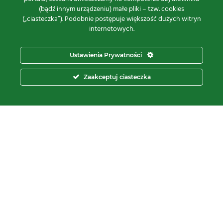
(bądź innym urządzeniu) małe pliki – tzw. cookies
Proxima Spółka Jawna W.M. Fredrych, M. Fredrych
(„ciasteczka”). Podobnie postępuje większość dużych witryn
ul.
Polna 23A, 87-100 Toruń
internetowych.
NIP:
9561939535
REGON:
871107806
Ustawienia Prywatności
KRS:
0000112800
pon – pt.
8:00 – 16:00
Zaakceptuj ciasteczka
tel:
+48 566 602 000
e-mail:
sprzedaz@proxima.pl