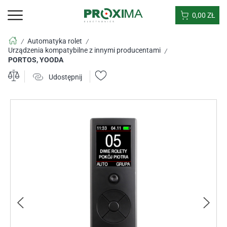
0,00
ZŁ
Automatyka rolet
/
/
Urządzenia kompatybilne z innymi producentami
/
PORTOS, YOODA
Udostępnij