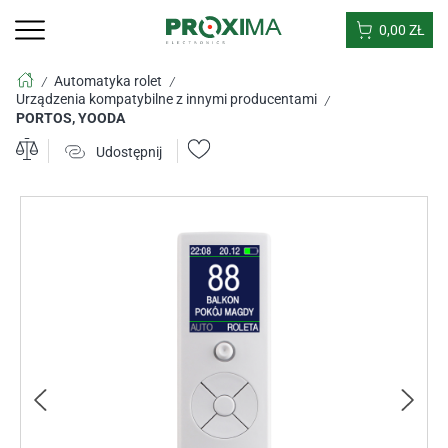
0,00
ZŁ
Automatyka rolet
/
/
Urządzenia kompatybilne z innymi producentami
/
PORTOS, YOODA
Udostępnij