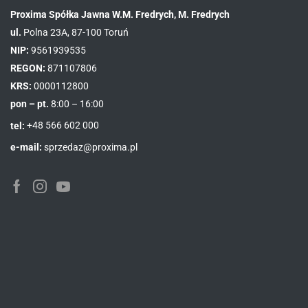
Proxima Spółka Jawna W.M. Fredrych, M. Fredrych
ul.
Polna 23A, 87-100 Toruń
NIP:
9561939535
REGON:
871107806
KRS:
0000112800
pon – pt.
8:00 – 16:00
tel:
+48 566 602 000
e-mail:
sprzedaz@proxima.pl