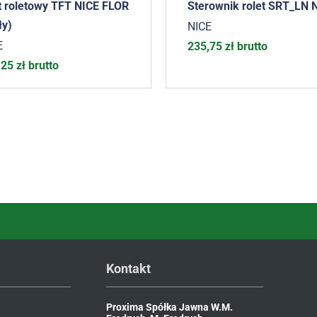
ot roletowy TFT NICE FLOR
Sterownik rolet SRT_LN 
ły)
NICE
E
235,75
zł
brutto
,25
zł
brutto
Kontakt
Proxima Spółka Jawna W.M.