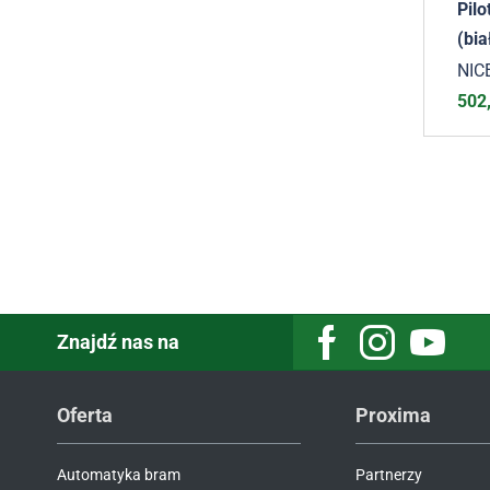
Pil
(bia
NIC
502
Znajdź nas na
Oferta
Proxima
Automatyka bram
Partnerzy