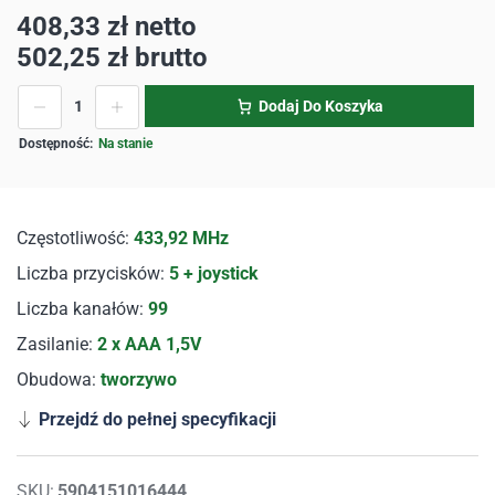
408,33
zł
netto
502,25
zł
brutto
Dodaj Do Koszyka
Na stanie
Częstotliwość:
433,92 MHz
Liczba przycisków:
5 + joystick
Liczba kanałów:
99
Zasilanie:
2 x AAA 1,5V
Obudowa:
tworzywo
Przejdź do pełnej specyfikacji
SKU:
5904151016444