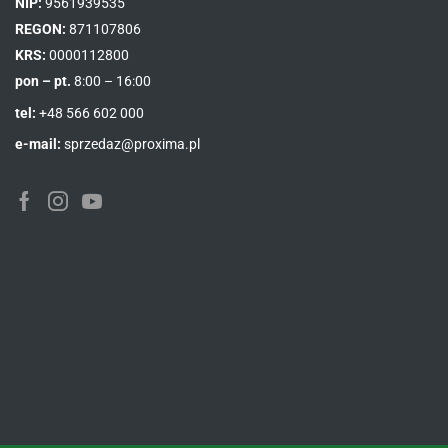
NIP:
9561939535
REGON:
871107806
KRS:
0000112800
pon – pt.
8:00 – 16:00
tel:
+48 566 602 000
e-mail:
sprzedaz@proxima.pl