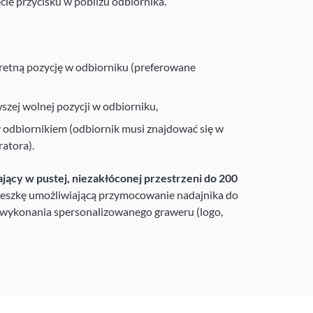
ie przycisku w pobliżu odbiornika.
retną pozycję w odbiorniku (preferowane
szej wolnej pozycji w odbiorniku,
 odbiornikiem (odbiornik musi znajdować się w
ratora).
ający w pustej, niezakłóconej przestrzeni do 200
wieszkę umożliwiającą przymocowanie nadajnika do
ć wykonania spersonalizowanego graweru (logo,