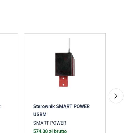
R
Sterownik SMART POWER
Ster
USBM
SMAR
SMART POWER
451,
574,00
zł
brutto