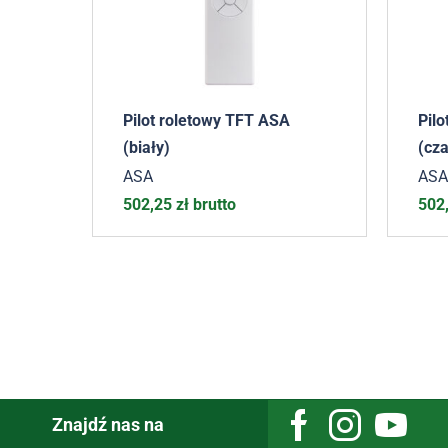
Pilot roletowy TFT ASA
Pil
(biały)
(cza
ASA
ASA
502,25
zł
brutto
502
Znajdź nas na