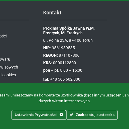
Kontakt
Proxima Spółka Jawna W.M.
Fredrych, M. Fredrych
ości
ul.
Polna 23A, 87-100 Toruń
NIP:
9561939535
REGON:
871107806
towaru
KRS:
0000112800
erwisowych
pon – pt.
8:00 – 16:00
i cookies
tel:
+48 566 602 000
e-mail:
sprzedaz@proxima.pl
asami umieszczamy na komputerze użytkownika (bądź innym urządzeniu) małe
dużych witryn internetowych.
Ustawienia Prywatności
Zaakceptuj ciasteczka