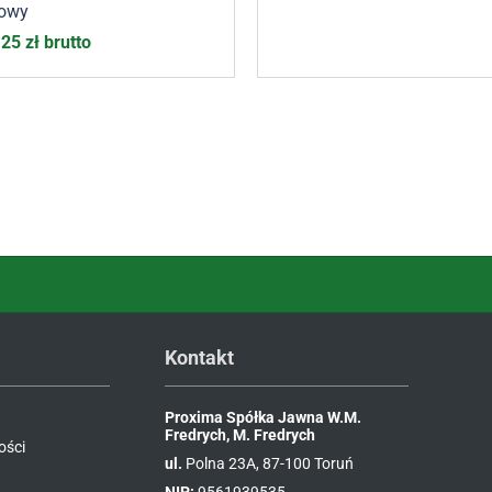
iowy
,25
zł
brutto
Kontakt
Proxima Spółka Jawna W.M.
Fredrych, M. Fredrych
ości
ul.
Polna 23A, 87-100 Toruń
NIP:
9561939535