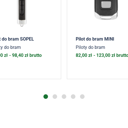
ot do bram SOPEL
Pilot do bram MINI
ty do bram
Piloty do bram
00
zł
-
98,40
zł
brutto
82,00
zł
-
123,00
zł
brutt