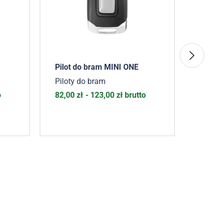
Pilot do bram MINI ONE
Pilot
Piloty do bram
Pilot
o
82,00
zł
-
123,00
zł
brutto
88,1