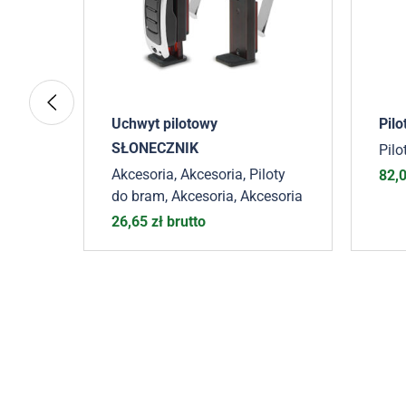
Uchwyt pilotowy
Pil
SŁONECZNIK
Pilo
Akcesoria
,
Akcesoria
,
Piloty
to
82,
do bram
,
Akcesoria
,
Akcesoria
26,65
zł
brutto