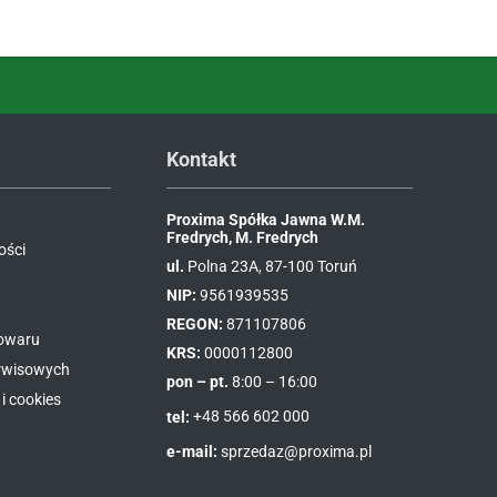
Kontakt
Proxima Spółka Jawna W.M.
Fredrych, M. Fredrych
ości
ul.
Polna 23A, 87-100 Toruń
NIP:
9561939535
REGON:
871107806
towaru
KRS:
0000112800
erwisowych
pon – pt.
8:00 – 16:00
i cookies
tel:
+48 566 602 000
e-mail:
sprzedaz@proxima.pl