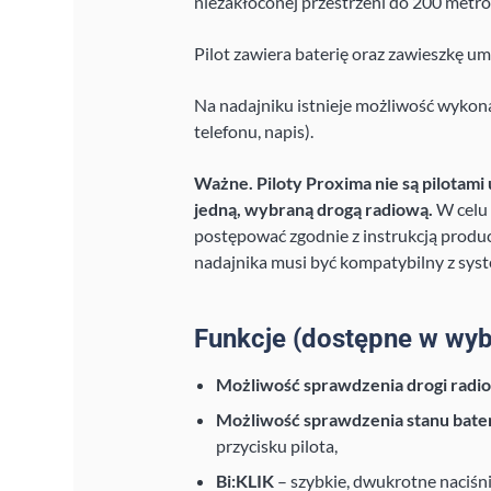
niezakłóconej przestrzeni do 200 metr
Pilot zawiera baterię oraz zawieszkę u
Na nadajniku istnieje możliwość wykon
telefonu, napis).
Ważne. Piloty Proxima nie są pilotami 
jedną, wybraną drogą radiową.
W celu 
postępować zgodnie z instrukcją produc
nadajnika musi być kompatybilny z sys
Funkcje (dostępne w wyb
Możliwość sprawdzenia drogi radi
Możliwość sprawdzenia stanu bater
przycisku pilota,
Bi:KLIK
– szybkie, dwukrotne naciśni