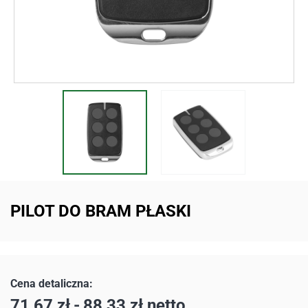
PILOT DO BRAM PŁASKI
71,67
zł
-
88,33
zł
netto