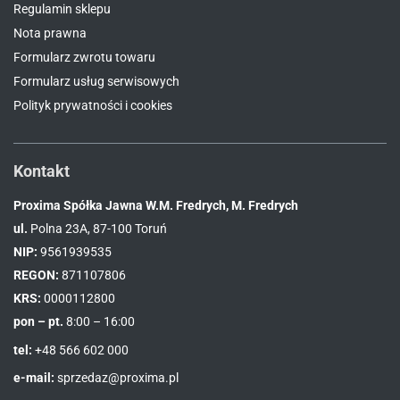
Regulamin sklepu
Nota prawna
Formularz zwrotu towaru
Formularz usług serwisowych
Polityk prywatności i cookies
Kontakt
Proxima Spółka Jawna W.M. Fredrych, M. Fredrych
ul.
Polna 23A, 87-100 Toruń
NIP:
9561939535
REGON:
871107806
KRS:
0000112800
pon – pt.
8:00 – 16:00
tel:
+48 566 602 000
e-mail:
sprzedaz@proxima.pl