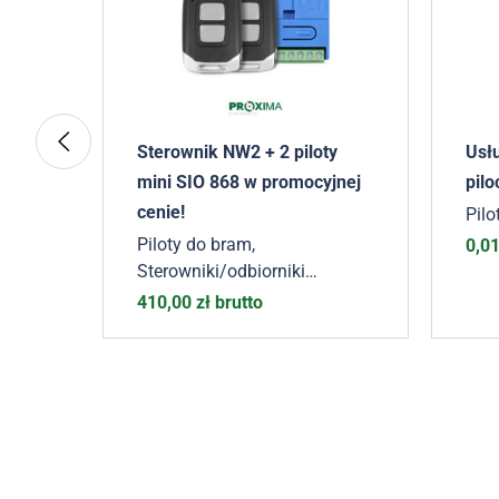
cie
Sterownik NW2 + 2 piloty
Usł
mini SIO 868 w promocyjnej
pilo
cenie!
Pilo
Piloty do bram
,
0,0
Sterowniki/odbiorniki
zewnętrzne
410,00
zł
brutto