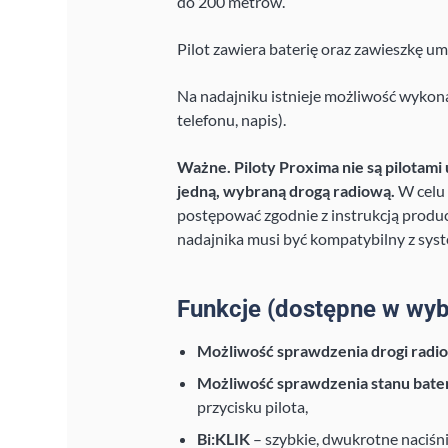
do 200 metrów.
Pilot zawiera baterię oraz zawieszkę u
Na nadajniku istnieje możliwość wykon
telefonu, napis).
Ważne. Piloty Proxima nie są pilotami 
jedną, wybraną drogą radiową.
W celu 
postępować zgodnie z instrukcją produc
nadajnika musi być kompatybilny z sys
Funkcje (dostępne w wyb
Możliwość sprawdzenia drogi radi
Możliwość sprawdzenia stanu bater
przycisku pilota,
Bi:KLIK
– szybkie, dwukrotne naciśni