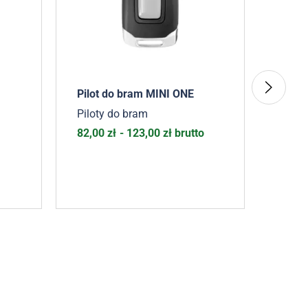
Pilot do bram MINI ONE
Usług
(dowo
Piloty do bram
Pilot
82,00
zł
-
123,00
zł
brutto
1,23