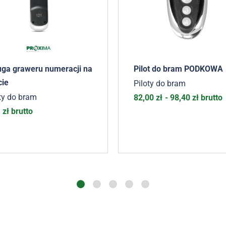
uga graweru numeracji na
Pilot do bram PODKOWA
cie
Piloty do bram
ty do bram
82,00
zł
-
98,40
zł
brutto
1
zł
brutto