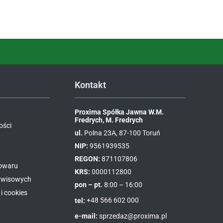
Kontakt
Proxima Spółka Jawna W.M.
Fredrych, M. Fredrych
ości
ul.
Polna 23A, 87-100 Toruń
NIP:
9561939535
REGON:
871107806
towaru
KRS:
0000112800
erwisowych
pon – pt.
8:00 – 16:00
i cookies
tel:
+48 566 602 000
e-mail:
sprzedaz@proxima.pl