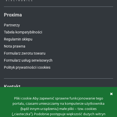
Proxima
Partnerzy
Tabela kompatybilności
Regulamin sklepu
Nota prawna
Formularz zwrotu towaru
Formularz usług serwisowych
Polityk prywatności i cookies
Kontakt
Proxima Spółka Jawna W.M. Fredrych, M. Fredrych
Pliki cookie Aby zapewnić sprawne funkcjonowanie tego
portalu, czasami umieszczamy na komputerze użytkownika
ul.
Polna 23A, 87-100 Toruń
(bądź innym urządzeniu) małe pliki – tzw. cookies
NIP:
9561939535
(„ciasteczka”). Podobnie postępuje większość dużych witryn