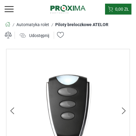
0,00
ZŁ
Automatyka rolet
Piloty breloczkowe ATELOR
/
/
Udostępnij