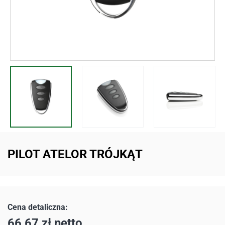
PILOT ATELOR TRÓJKĄT
66,67
zł
netto