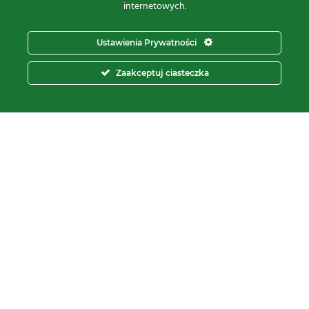
REGON:
871107806
internetowych.
KRS:
0000112800
pon – pt.
8:00 – 16:00
Ustawienia Prywatności
tel:
+48 566 602 000
Zaakceptuj ciasteczka
e-mail:
sprzedaz@proxima.pl