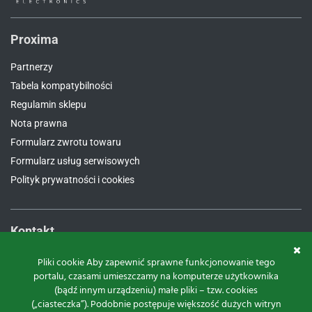
Proxima
Partnerzy
Tabela kompatybilności
Regulamin sklepu
Nota prawna
Formularz zwrotu towaru
Formularz usług serwisowych
Polityk prywatności i cookies
Kontakt
Proxima Spółka Jawna W.M. Fredrych, M. Fredrych
Pliki cookie Aby zapewnić sprawne funkcjonowanie tego
portalu, czasami umieszczamy na komputerze użytkownika
ul.
Polna 23A, 87-100 Toruń
(bądź innym urządzeniu) małe pliki – tzw. cookies
NIP:
9561939535
(„ciasteczka”). Podobnie postępuje większość dużych witryn