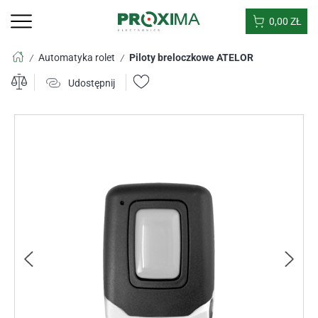
0,00
ZŁ
Automatyka rolet
Piloty breloczkowe ATELOR
/
/
Udostępnij