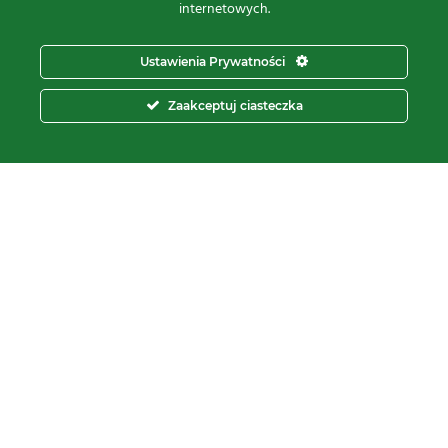
REGON:
871107806
internetowych.
KRS:
0000112800
pon – pt.
8:00 – 16:00
Ustawienia Prywatności
tel:
+48 566 602 000
Zaakceptuj ciasteczka
e-mail:
sprzedaz@proxima.pl