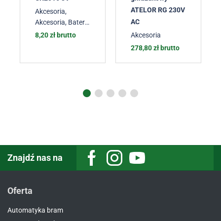
ATELOR RG 230V
Akcesoria
,
AC
Akcesoria
,
Baterie
do pilotów
8,20
zł
brutto
Akcesoria
bramowych
,
278,80
zł
brutto
Akcesoria
,
Akcesoria
,
Akcesoria
Znajdź nas na
Oferta
Automatyka bram