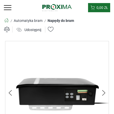
0,00
ZŁ
Automatyka bram
Napędy do bram
/
/
Udostępnij