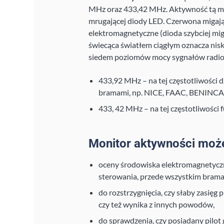
MHz oraz 433,42 MHz. Aktywność tą m
mrugającej diody LED. Czerwona migają
elektromagnetyczne (dioda szybciej miga
świecąca światłem ciągłym oznacza nis
siedem poziomów mocy sygnałów radiow
433,92 MHz – na tej częstotliwości 
bramami, np. NICE, FAAC, BENINCA, 
433, 42 MHz – na tej częstotliwości
Monitor aktywności może
oceny środowiska elektromagnetyczneg
sterowania, przede wszystkim bram
do rozstrzygnięcia, czy słaby zasięg
czy też wynika z innych powodów,
do sprawdzenia, czy posiadany pilot 