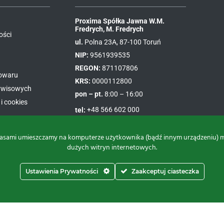
Proxima Spółka Jawna W.M.
Fredrych, M. Fredrych
ości
ul.
Polna 23A, 87-100 Toruń
NIP:
9561939535
REGON:
871107806
towaru
KRS:
0000112800
erwisowych
pon – pt.
8:00 – 16:00
i cookies
tel:
+48 566 602 000
e-mail:
sprzedaz@proxima.pl
asami umieszczamy na komputerze użytkownika (bądź innym urządzeniu) małe
dużych witryn internetowych.
Ustawienia Prywatności
Zaakceptuj ciasteczka
Do góry