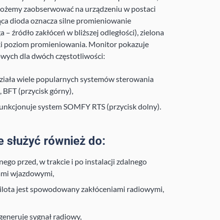
ożemy zaobserwować na urządzeniu w postaci
ca dioda oznacza silne promieniowanie
 – źródło zakłóceń w bliższej odległości), zielona
ki poziom promieniowania. Monitor pokazuje
ych dla dwóch częstotliwości:
działa wiele popularnych systemów sterowania
BFT (przycisk górny),
 funkcjonuje system SOMFY RTS (przycisk dolny).
 służyć również do:
o przed, w trakcie i po instalacji zdalnego
ami wjazdowymi,
 pilota jest spowodowany zakłóceniami radiowymi,
generuje sygnał radiowy,