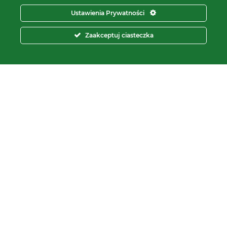
KRS:
0000112800
Ustawienia Prywatności
pon – pt.
8:00 – 16:00
Zaakceptuj ciasteczka
tel:
+48 566 602 000
e-mail:
sprzedaz@proxima.pl