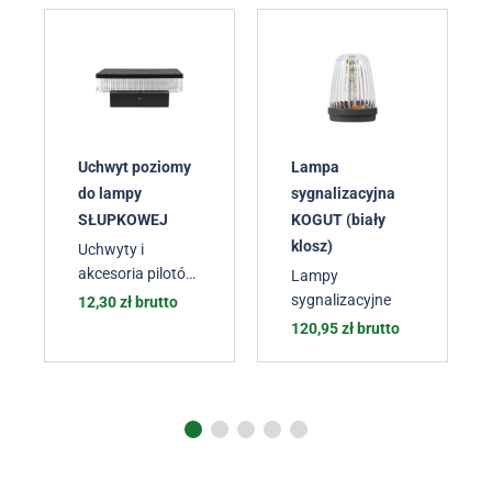
Uchwyt poziomy
Lampa
do lampy
sygnalizacyjna
SŁUPKOWEJ
KOGUT (biały
klosz)
Uchwyty i
akcesoria pilotów
Lampy
i lamp
,
Lampy
sygnalizacyjne
12,30
zł
brutto
sygnalizacyjne
120,95
zł
brutto