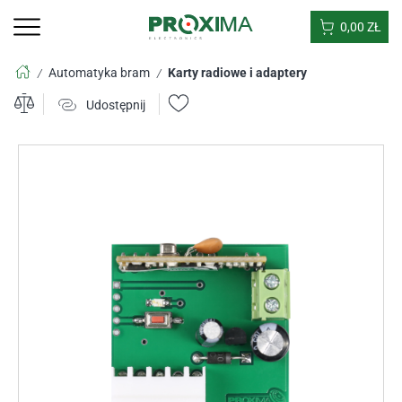
0,00
ZŁ
Automatyka bram
Karty radiowe i adaptery
/
/
Udostępnij