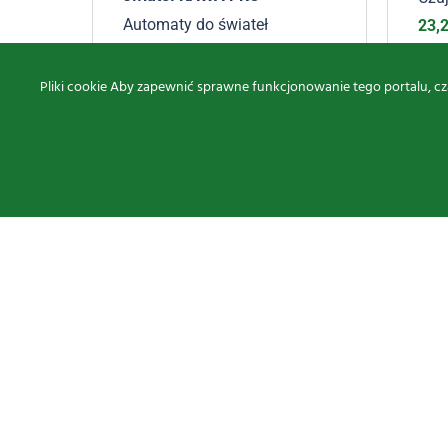
Automaty do świateł
23,
170,63
zł
brutto
Pliki cookie Aby zapewnić sprawne funkcjonowanie tego portalu, cz
Znajdź nas na
Oferta
Proxima