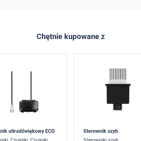
Chętnie kupowane z
jnik ultradźwiękowy ECO
Sterownik szyb
niki
,
Czujniki
,
Czujniki
Sterowniki szyb