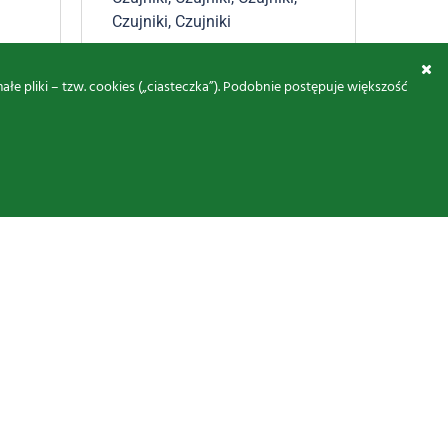
Czujniki
,
Czujniki
181,
50,41
zł
brutto
 pliki – tzw. cookies („ciasteczka”). Podobnie postępuje większość