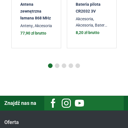
Antena
Bateria pilota
zewnętrzna
CR2032 3V
łamana 868 MHz
Akcesoria
,
Akcesoria
,
Baterie
Anteny
,
Akcesoria
do pilotów
8,20
zł
brutto
77,90
zł
brutto
bramowych
,
Akcesoria
,
Akcesoria
,
Akcesoria
Znajdź nas na
Oferta