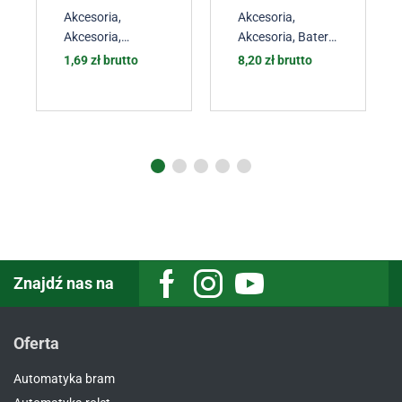
Akcesoria
,
Akcesoria
,
Akcesoria
,
Akcesoria
,
Baterie
Pozostałe
,
do pilotów
1,69
zł
brutto
8,20
zł
brutto
Akcesoria
,
bramowych
,
Akcesoria
,
Akcesoria
,
Akcesoria
Akcesoria
,
Akcesoria
Znajdź nas na
Oferta
Automatyka bram