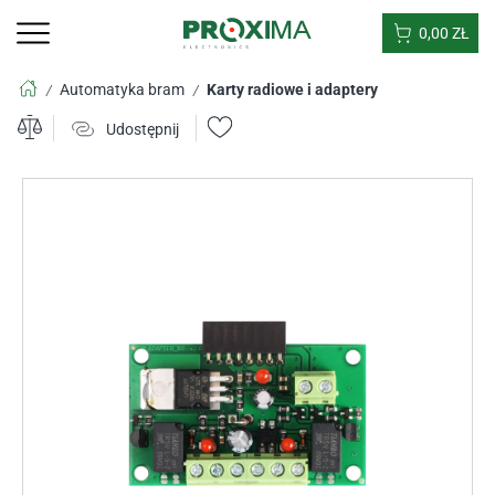
0,00
ZŁ
Automatyka bram
Karty radiowe i adaptery
/
/
Udostępnij