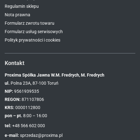
Regulamin sklepu
Nota prawna
Formularz zwrotu towaru
Formularz usług serwisowych
Polityk prywatności i cookies
Kontakt
Proxima Spółka Jawna W.M. Fredrych, M. Fredrych
ul.
Polna 23A, 87-100 Toruń
NIP:
9561939535
REGON:
871107806
KRS:
0000112800
pon – pt.
8:00 – 16:00
tel:
+48 566 602 000
e-mail:
sprzedaz@proxima.pl