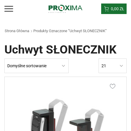
0,00
ZŁ
Strona Główna
Produkty Oznaczone “Uchwyt SŁONECZNIK”
Uchwyt SŁONECZNIK
Products
per
page