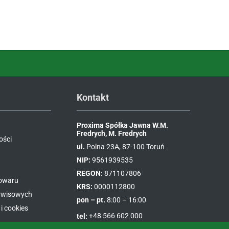
Kontakt
Proxima Spółka Jawna W.M.
Fredrych, M. Fredrych
ości
ul.
Polna 23A, 87-100 Toruń
NIP:
9561939535
REGON:
871107806
towaru
KRS:
0000112800
erwisowych
pon – pt.
8:00 – 16:00
i cookies
tel:
+48 566 602 000