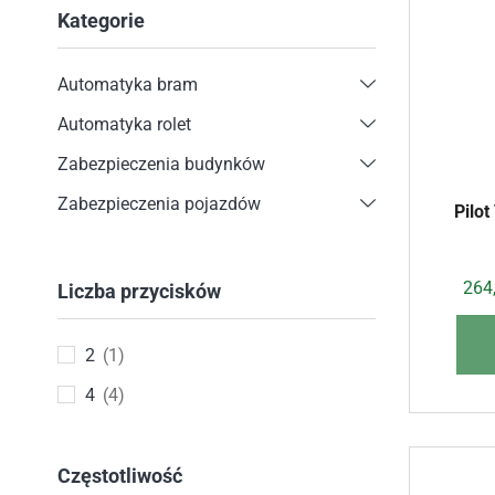
Kategorie
Automatyka bram
Automatyka rolet
Zabezpieczenia budynków
Zabezpieczenia pojazdów
Pilo
264
Liczba przycisków
2
(1)
4
(4)
Częstotliwość