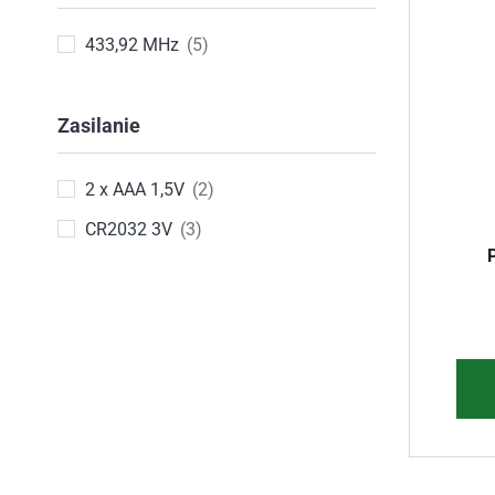
433,92 MHz
(5)
Zasilanie
2 x AAA 1,5V
(2)
CR2032 3V
(3)