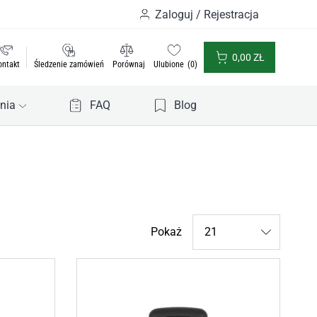
Zaloguj / Rejestracja
0,00
ZŁ
ontakt
Śledzenie zamówień
Porównaj
Ulubione
0
nia
FAQ
Blog
Products
Pokaż
per
page