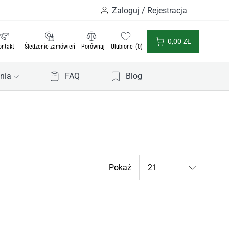
Zaloguj / Rejestracja
0,00
ZŁ
ontakt
Śledzenie zamówień
Porównaj
Ulubione
0
nia
FAQ
Blog
Products
Pokaż
per
page