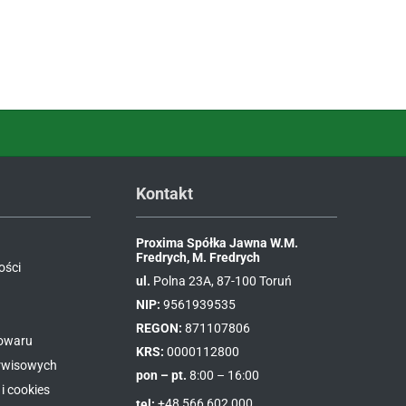
Kontakt
Proxima Spółka Jawna W.M.
Fredrych, M. Fredrych
ości
ul.
Polna 23A, 87-100 Toruń
NIP:
9561939535
REGON:
871107806
towaru
KRS:
0000112800
erwisowych
pon – pt.
8:00 – 16:00
i cookies
tel:
+48 566 602 000