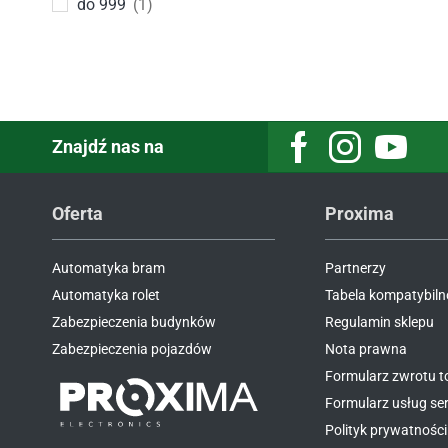
do 999
(1)
Znajdź nas na
Facebook
Instagram
Youtube
Oferta
Proxima
Automatyka bram
Partnerzy
Automatyka rolet
Tabela kompatybiln
Zabezpieczenia budynków
Regulamin sklepu
Zabezpieczenia pojazdów
Nota prawna
Formularz zwrotu 
Formularz usług s
Polityk prywatności 