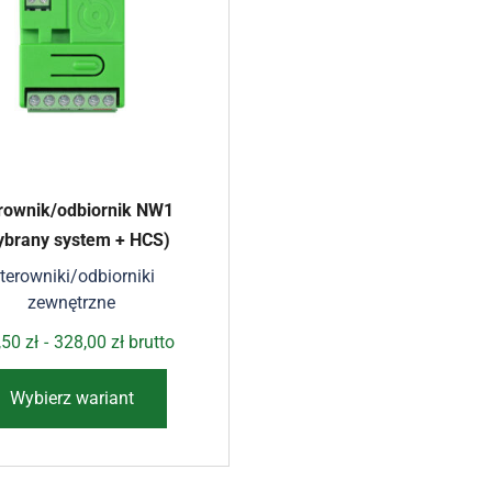
rownik/odbiornik NW1
ybrany system + HCS)
terowniki/odbiorniki
zewnętrzne
,50
zł
-
328,00
zł
brutto
Wybierz wariant