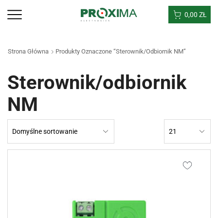
0,00
ZŁ
Strona Główna
Produkty Oznaczone “Sterownik/odbiornik NM”
Sterownik/odbiornik
NM
Products
per
page