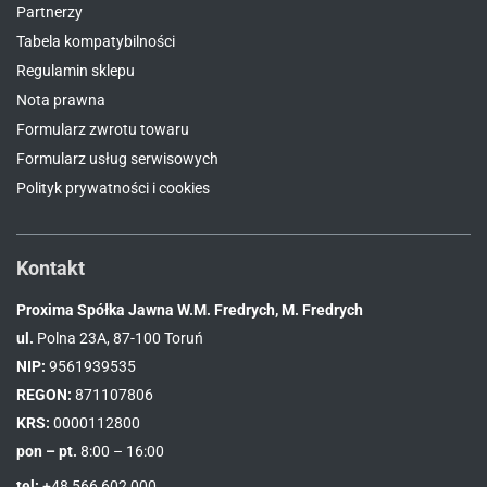
Partnerzy
Tabela kompatybilności
Regulamin sklepu
Nota prawna
Formularz zwrotu towaru
Formularz usług serwisowych
Polityk prywatności i cookies
Kontakt
Proxima Spółka Jawna W.M. Fredrych, M. Fredrych
ul.
Polna 23A, 87-100 Toruń
NIP:
9561939535
REGON:
871107806
KRS:
0000112800
pon – pt.
8:00 – 16:00
tel:
+48 566 602 000