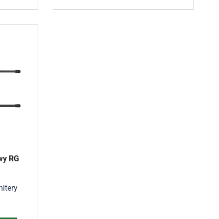
wy RG
itery