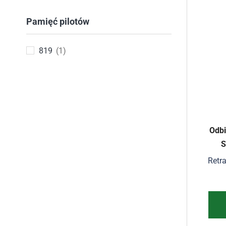
Pamięć pilotów
819
(1)
Odbi
S
Retr