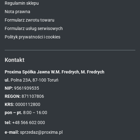
Regulamin sklepu
Nota prawna
Formularz zwrotu towaru
Formularz usług serwisowych
Polityk prywatności i cookies
Kontakt
Proxima Spółka Jawna W.M. Fredrych, M. Fredrych
ul.
Polna 23A, 87-100 Toruń
NIP:
9561939535
REGON:
871107806
KRS:
0000112800
pon – pt.
8:00 – 16:00
tel:
+48 566 602 000
e-mail:
sprzedaz@proxima.pl