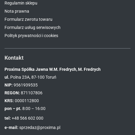
Regulamin sklepu
Nota prawna
Formularz zwrotu towaru
Formularz usług serwisowych
Polityk prywatności i cookies
Kontakt
Proxima Spółka Jawna W.M. Fredrych, M. Fredrych
ul.
Polna 23A, 87-100 Toruń
NIP:
9561939535
REGON:
871107806
KRS:
0000112800
pon – pt.
8:00 – 16:00
tel:
+48 566 602 000
e-mail:
sprzedaz@proxima.pl