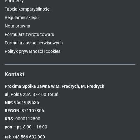
Partnerzy
Tabela kompatybilności
Regulamin sklepu
Nota prawna
Formularz zwrotu towaru
Formularz usług serwisowych
Polityk prywatności i cookies
Kontakt
Proxima Spółka Jawna W.M. Fredrych, M. Fredrych
ul.
Polna 23A, 87-100 Toruń
NIP:
9561939535
REGON:
871107806
KRS:
0000112800
pon – pt.
8:00 – 16:00
tel:
+48 566 602 000