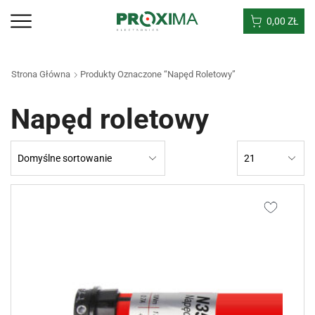
0,00
ZŁ
Strona Główna
Produkty Oznaczone “Napęd Roletowy”
Napęd roletowy
Products
per
page