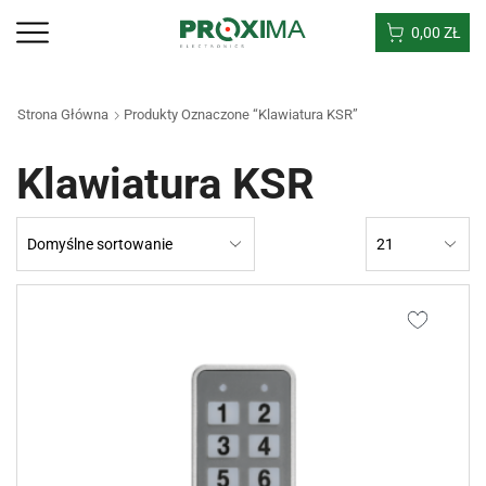
0,00
ZŁ
Strona Główna
Produkty Oznaczone “Klawiatura KSR”
Klawiatura KSR
Products
per
page