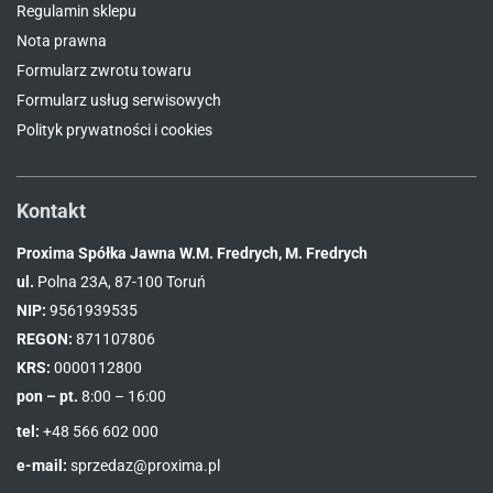
Regulamin sklepu
Nota prawna
Formularz zwrotu towaru
Formularz usług serwisowych
Polityk prywatności i cookies
Kontakt
Proxima Spółka Jawna W.M. Fredrych, M. Fredrych
ul.
Polna 23A, 87-100 Toruń
NIP:
9561939535
REGON:
871107806
KRS:
0000112800
pon – pt.
8:00 – 16:00
tel:
+48 566 602 000
e-mail:
sprzedaz@proxima.pl