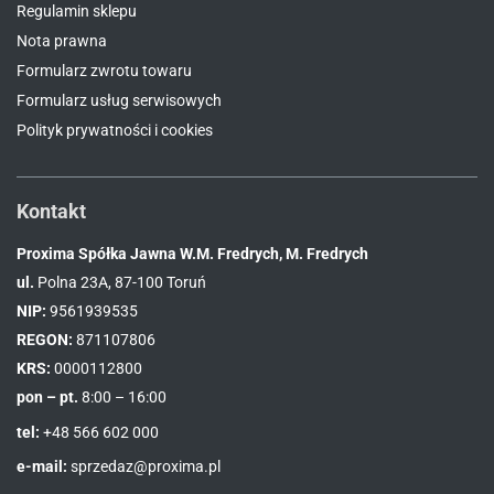
Regulamin sklepu
Nota prawna
Formularz zwrotu towaru
Formularz usług serwisowych
Polityk prywatności i cookies
Kontakt
Proxima Spółka Jawna W.M. Fredrych, M. Fredrych
ul.
Polna 23A, 87-100 Toruń
NIP:
9561939535
REGON:
871107806
KRS:
0000112800
pon – pt.
8:00 – 16:00
tel:
+48 566 602 000
e-mail:
sprzedaz@proxima.pl